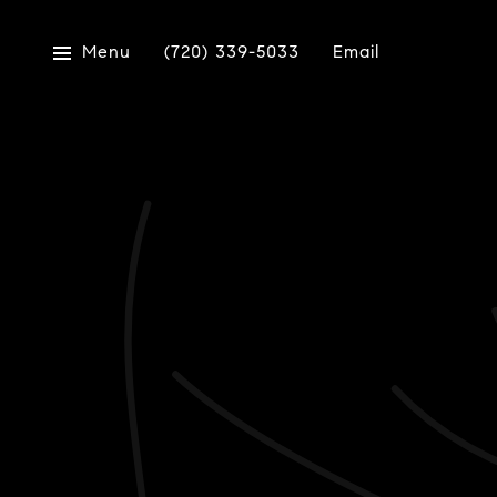
Menu
(720) 339-5033
Email