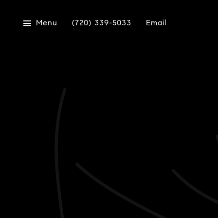
Menu
(720) 339-5033
Email